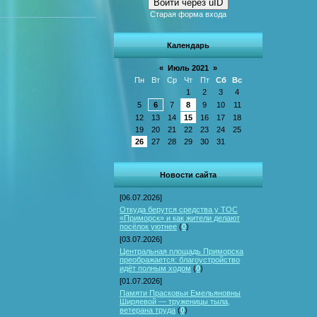
Войти через uID
Старая форма входа
Календарь
«
Июль 2021
»
Пн
Вт
Ср
Чт
Пт
Сб
Вс
1
2
3
4
5
6
7
8
9
10
11
12
13
14
15
16
17
18
19
20
21
22
23
24
25
26
27
28
29
30
31
Новости сайта
[06.07.2026]
Откуда берутся средства у ТОС
«Приморск» и как жители делают
посёлок уютнее
(
0
)
[03.07.2026]
Центральная площадь Приморска
преображается: благоустройство
идёт полным ходом
(
0
)
[01.07.2026]
Памяти Прасковьи Емельяновны
Ширяевой — труженицы тыла,
ветерана труда
(
0
)