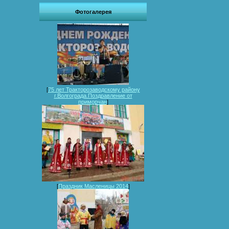
Фотогалерея
[
75 лет Тракторозаводскому району
г.Волгограда.Поздравление от
приморчан
]
[
Праздник Масленицы 2014
]