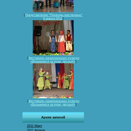
[
Представление "Проводы масленицы"
6 марта 2011
]
[
Фестиваль национальных культур
«Возьмемся за руки, друзья!»
]
[
Фестиваль национальных культур
«Возьмемся за руки, друзья!»
]
Архив записей
2011 Март
2011 Апрель