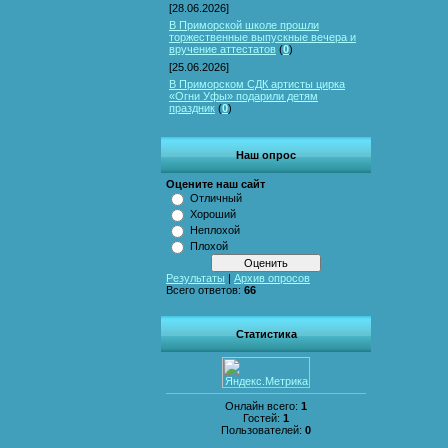
[28.06.2026]
В Приморской школе прошли
торжественные выпускные вечера и
вручение аттестатов
(
0
)
[25.06.2026]
В Приморском СДК артисты цирка
«Огни Уфы» подарили детям
праздник
(
0
)
Наш опрос
Оцените наш сайт
Отличный
Хороший
Неплохой
Плохой
Результаты
|
Архив опросов
Всего ответов:
66
Статистика
Онлайн всего:
1
Гостей:
1
Пользователей:
0