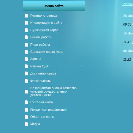
Главна
Меню сайта
Главная страница
26 Ию
Информация о сайте
09:33
Пушкинская карта
15 Ию
Режим работы
11:41
План работы
08 Ию
Сценарии праздников
Афиша
11:22
Работа СДК
Доступная среда
Фотоальбомы
Независимая оценка качества
условий осуществления
деятельности
Гостевая книга
Контактная информация
Обратная связь
Медиа