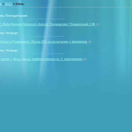
я
»
2021
»
Июль
ля, Понедельник
С Днём Военно Морского флота! Поздравляет Приморский СДК
(0)
ля, Четверг
Новости Приморска. Жатка 001 на испытании у фермеров
(0)
ля, Четверг
8 июля – День семьи, любви и верности. С праздником!
(0)