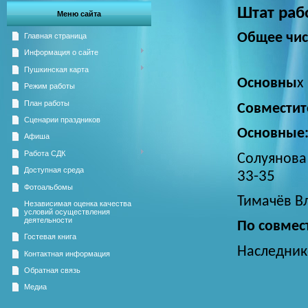
Штат раб
Меню сайта
Общее чис
Главная страница
Информация о сайте
Пушкинская карта
Основны
х
Режим работы
План работы
Совместит
Сценарии праздников
Основные
Афиша
Работа СДК
Солуянова
Доступная среда
33-35
Фотоальбомы
Тимачёв В
Независимая оценка качества
условий осуществления
деятельности
По совмес
Гостевая книга
Наследник
Контактная информация
Обратная связь
Медиа