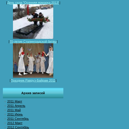
[
День села "Осенняя ярмарка 2013"
]
[
70-летие Сталинградской битвы
]
[
Праздник Равруз-Байрам 2011
]
Архив записей
2011 Март
2011 Апрель
2011 Май
2011 Июнь
2011 Сентябрь
2012 Март
2012 Сентябрь