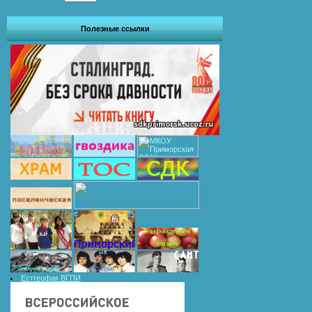
Полезные ссылки
Естгеофак ВГПИ