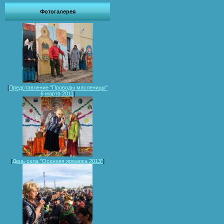
Фотогалерея
[
Представление "Проводы масленицы"
6 марта 2011
]
[
День села "Осенняя ярмарка 2013"
]