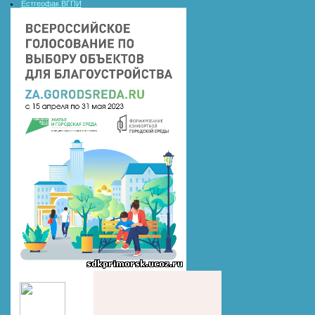
Естгеофак ВГПИ