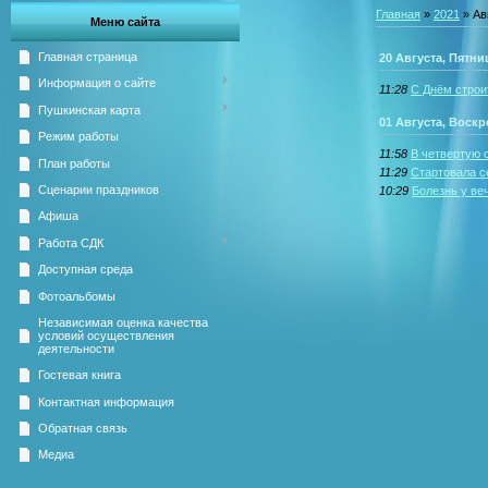
Главная
»
2021
»
Ав
Меню сайта
Главная страница
20 Августа, Пятни
Информация о сайте
11:28
С Днём строи
Пушкинская карта
01 Августа, Воск
Режим работы
11:58
В четвертую 
План работы
11:29
Стартовала с
Сценарии праздников
10:29
Болезнь у ве
Афиша
Работа СДК
Доступная среда
Фотоальбомы
Независимая оценка качества
условий осуществления
деятельности
Гостевая книга
Контактная информация
Обратная связь
Медиа