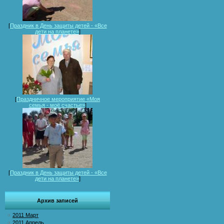
[
Праздник в День защиты детей - «Все
дети на планете»
]
[
Праздничное мероприятие «Моя
семья - моё счастье»
]
[
Праздник в День защиты детей - «Все
дети на планете»
]
Архив записей
2011 Март
2011 Апрель