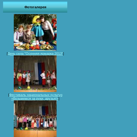
Фотогалерея
[
День села "Осенняя ярмарка 2013"
]
[
Фестиваль национальных культур
«Возьмемся за руки, друзья!»
]