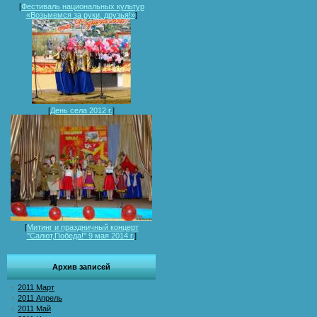
[
Фестиваль национальных культур
«Возьмемся за руки, друзья!»
]
[
День села 2012 г.
]
[
Митинг и праздничный концерт
"Салют,Победа!" 9 мая 2014 г.
]
Архив записей
2011 Март
2011 Апрель
2011 Май