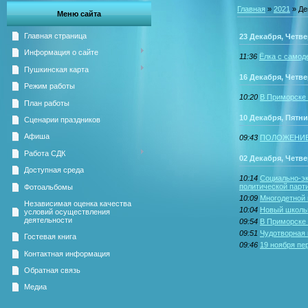
Главная
»
2021
»
Де
Меню сайта
Главная страница
23 Декабря, Четве
Информация о сайте
11:36
Ёлка с самод
Пушкинская карта
16 Декабря, Четве
Режим работы
10:20
В Приморске 
План работы
10 Декабря, Пятн
Сценарии праздников
Афиша
09:43
ПОЛОЖЕНИЕ о 
Работа СДК
02 Декабря, Четве
Доступная среда
10:14
Социально-эк
политической парт
Фотоальбомы
10:09
Многодетной 
Независимая оценка качества
10:04
Новый школь
условий осуществления
деятельности
09:54
В Приморске 
09:51
Чудотворная 
Гостевая книга
09:46
19 ноября пе
Контактная информация
Обратная связь
Медиа