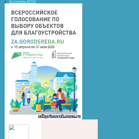
Естгеофак ВГПИ