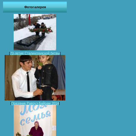
Фотогалерея
[
70-летие Сталинградской битвы
]
[
Праздник Равруз-Байрам 2014
]