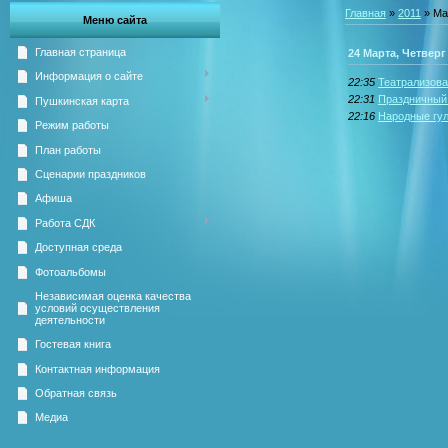
Главная
»
2011
»
Ма
Меню сайта
Главная страница
24 Марта, Четверг
Информация о сайте
22:35
Театрализов
22:31
Праздничный 
Пушкинская карта
22:16
Народные гу
Режим работы
План работы
Сценарии праздников
Афиша
Работа СДК
Доступная среда
Фотоальбомы
Независимая оценка качества
условий осуществления
деятельности
Гостевая книга
Контактная информация
Обратная связь
Медиа