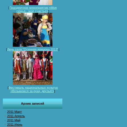
[
Праздничное мероприятие «Моя
семья - моё счастье»
]
[
День села "Осенняя ярмарка 2013"
]
[
Фестиваль национальных культур
«Возьмемся за руки, друзья!»
]
Архив записей
2011 Март
2011 Апрель
2011 Май
2011 Июнь