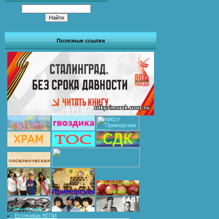
Полезные ссылки
Естгеофак ВГПИ