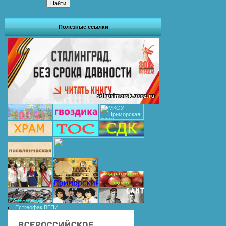
Полезные ссылки
Естгеофак ВГПИ