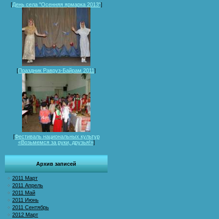
[
День села "Осенняя ярмарка 2013"
]
[
Праздник Равруз-Байрам 2011
]
[
Фестиваль национальных культур
«Возьмемся за руки, друзья!»
]
Архив записей
2011 Март
2011 Апрель
2011 Май
2011 Июнь
2011 Сентябрь
2012 Март