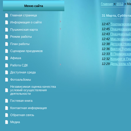
Главная
»
2012
»
Ма
Меню сайта
Главная страница
31 Марта, Суббота
Информация о сайте
12:47
Театрализова
12:45
Празднование
Пушкинская карта
12:43
Праздничный
Режим работы
12:42
Масленичные 
План работы
12:38
Детское Ново
12:36
Виктор Тупик
Сценарии праздников
12:33
В Приморском
Афиша
12:32
Концерт в Пр
12:29
День села «Л
Работа СДК
Доступная среда
Фотоальбомы
Независимая оценка качества
условий осуществления
деятельности
Гостевая книга
Контактная информация
Обратная связь
Медиа