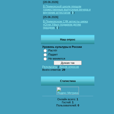
[28.06.2026]
В Приморской школе прошли
торжественные выпускные вечера и
вручение аттестатов
(
0
)
[25.06.2026]
В Приморском СДК артисты цирка
«Огни Уфы» подарили детям
праздник
(
0
)
Наш опрос
Уровень культуры в России
Растёт
Падает
Не меняется
Результаты
|
Архив опросов
Всего ответов:
29
Статистика
Онлайн всего:
1
Гостей:
1
Пользователей:
0