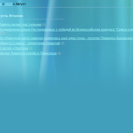
я
»
2018
»
Август
густа, Вторник
Память делает нас сильнее
(0)
Поздравляем семью Пестерниковых с победой во Всероссийском конкурсе "Семья год
"
(0)
На «Народной карте памяти» появилась ещё одна точка - поселок Приморск Быковског
«Минута Славы» - территория талантов!
(0)
В гостях у Нептуна
(0)
Митинг Памяти и скорби в Приморске
(0)