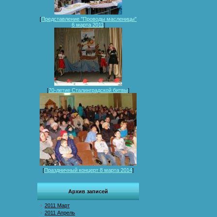
[
Представление "Проводы масленицы"
6 марта 2011
]
[
70-летие Сталинградской битвы
]
[
Праздничный концерт 8 марта 2014
]
Архив записей
2011 Март
2011 Апрель