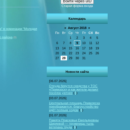
Войти через uID
Старая форма входа
Календарь
«
Август 2018
»
а" в номинации "Молодая
Пн
Вт
Ср
Чт
Пт
Сб
Вс
о района
(0)
1
2
3
4
5
6
7
8
9
10
11
12
13
14
15
16
17
18
19
20
21
22
23
24
25
26
27
28
29
30
31
Новости сайта
[06.07.2026]
Откуда берутся средства у ТОС
«Приморск» и как жители делают
посёлок уютнее
(
0
)
[03.07.2026]
Центральная площадь Приморска
преображается: благоустройство
идёт полным ходом
(
0
)
[01.07.2026]
Памяти Прасковьи Емельяновны
Ширяевой — труженицы тыла,
ветерана труда
(
0
)