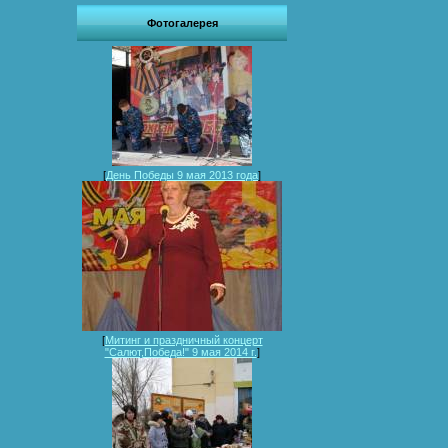
Фотогалерея
[
День Победы 9 мая 2013 года
]
[
Митинг и праздничный концерт
"Салют,Победа!" 9 мая 2014 г.
]