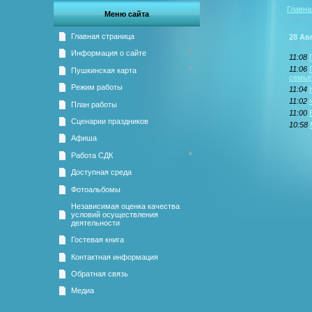
Главна
Меню сайта
Главная страница
28 Ав
Информация о сайте
11:08
11:06
Пушкинская карта
семья
Режим работы
11:04
11:02
План работы
11:00
Сценарии праздников
10:58
Афиша
Работа СДК
Доступная среда
Фотоальбомы
Независимая оценка качества
условий осуществления
деятельности
Гостевая книга
Контактная информация
Обратная связь
Медиа