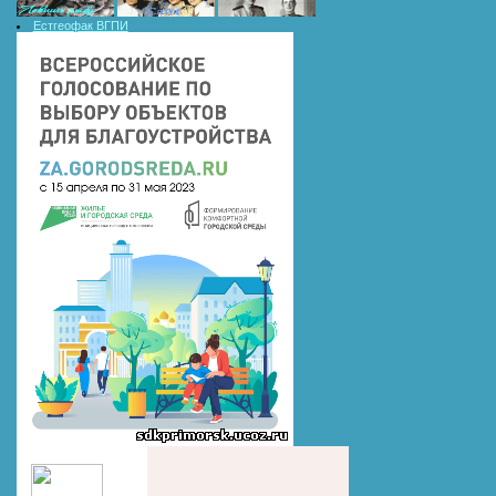
Естгеофак ВГПИ