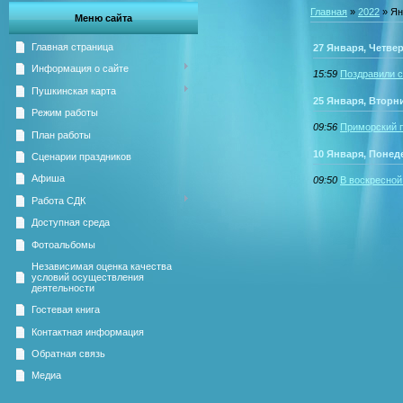
Главная
»
2022
»
Ян
Меню сайта
Главная страница
27 Января, Четве
Информация о сайте
15:59
Поздравили с
Пушкинская карта
25 Января, Вторн
Режим работы
09:56
Приморский п
План работы
10 Января, Понед
Сценарии праздников
Афиша
09:50
В воскресной
Работа СДК
Доступная среда
Фотоальбомы
Независимая оценка качества
условий осуществления
деятельности
Гостевая книга
Контактная информация
Обратная связь
Медиа