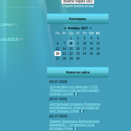
Войти через uID
Старая форма входа
Календарь
 сердцу»
(0)
«
Ноябрь 2017
»
Пн
Вт
Ср
Чт
Пт
Сб
Вс
1
2
3
4
5
летию ВЛКСМ
(0)
6
7
8
9
10
11
12
13
14
15
16
17
18
19
20
21
22
23
24
25
26
27
28
29
30
Новости сайта
[06.07.2026]
Откуда берутся средства у ТОС
«Приморск» и как жители делают
посёлок уютнее
(
0
)
[03.07.2026]
Центральная площадь Приморска
преображается: благоустройство
идёт полным ходом
(
0
)
[01.07.2026]
Памяти Прасковьи Емельяновны
Ширяевой — труженицы тыла,
ветерана труда
(
0
)