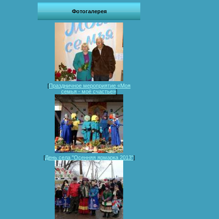
Фотогалерея
[
Праздничное мероприятие «Моя
семья - моё счастье»
]
[
День села "Осенняя ярмарка 2013"
]