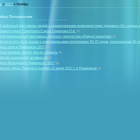
я
»
2017
»
Ноябрь
ября, Понедельник
III районный фестиваль людей с ограниченными возможностями здоровья «От сердца к
Памяти героя Советского Союза Семёнова П.А.
(0)
VI муниципальный фестиваль детского творчества «Радуга талантов»
(0)
Встреча «От всей души» с комсомольцами-ветеранами 50-70 годов, посвященная 99-
День села в Приморске 2017
(0)
Пока человек творит, его не сломить
(0)
Школа социальной активности
(0)
День Молодёжи в Приморске -2017
(0)
Митинг «День Памяти и скорби» 22 июня 2017 г. в Приморске
(0)