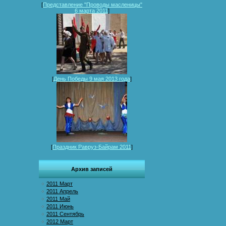
[
Представление "Проводы масленицы"
6 марта 2011
]
[
День Победы 9 мая 2013 года
]
[
Праздник Равруз-Байрам 2011
]
Архив записей
2011 Март
2011 Апрель
2011 Май
2011 Июнь
2011 Сентябрь
2012 Март