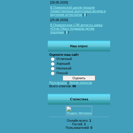
[28.06.2026]
В Приморской школе прошли
торжественные выпускные вечера и
вручение аттестатов
(
0
)
[25.06.2026]
В Приморском СДК артисты цирка
«Огни Уфы» подарили детям
праздник
(
0
)
Наш опрос
Оцените наш сайт
Отличный
Хороший
Неплохой
Плохой
Результаты
|
Архив опросов
Всего ответов:
66
Статистика
Онлайн всего:
1
Гостей:
1
Пользователей:
0