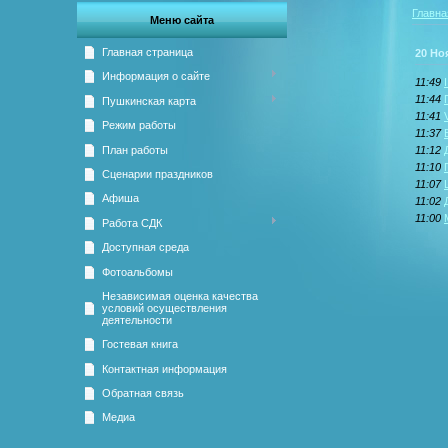
Главна
Меню сайта
Главная страница
20 Но
Информация о сайте
11:49
11:44
Пушкинская карта
11:41
Режим работы
11:37
План работы
11:12
11:10
Сценарии праздников
11:07
Афиша
11:02
11:00
Работа СДК
Доступная среда
Фотоальбомы
Независимая оценка качества
условий осуществления
деятельности
Гостевая книга
Контактная информация
Обратная связь
Медиа