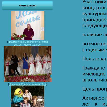
Участник
Фотогалерея
концерт
культурны
принадле
следующим
наличие л
[
Праздничное мероприятие «Моя
возможнос
семья - моё счастье»
]
с единым 
Пользоват
Граждане 
имеющие 
школьники
[
Праздник Равруз-Байрам 2014
]
Цель про
Активное 
лет к из