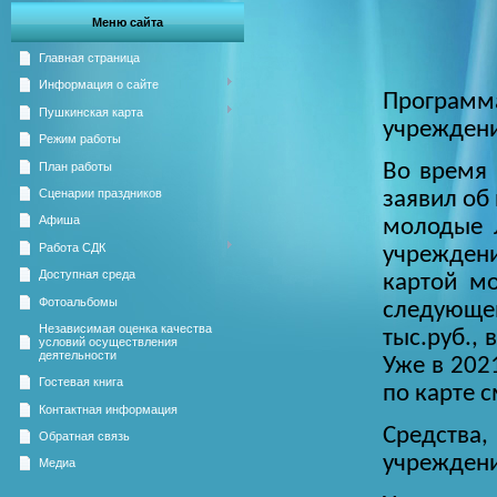
Меню сайта
Главная страница
Информация о сайте
Программ
Пушкинская карта
учреждений
Режим работы
План работы
Во время 
Сценарии праздников
заявил об
Афиша
молодые л
Работа СДК
учрежден
Доступная среда
картой м
Фотоальбомы
следующе
Независимая оценка качества
тыс.руб.,
условий осуществления
деятельности
Уже в 202
Гостевая книга
по карте с
Контактная информация
Средства,
Обратная связь
учреждени
Медиа