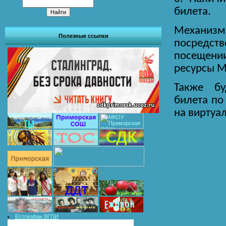
билета.
Механизм
Полезные ссылки
посредств
посещении
ресурсы М
Также бу
билета по
на виртуал
Естгеофак ВГПИ