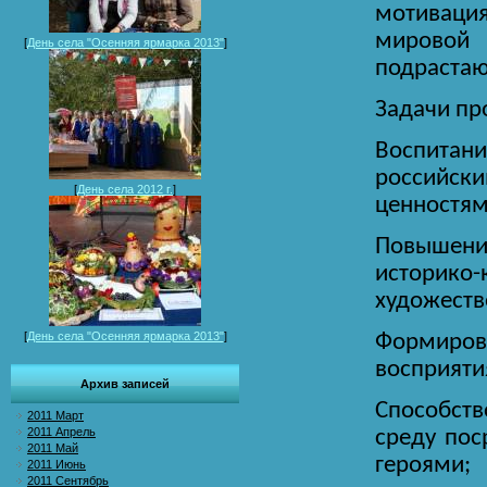
мотивация
мировой
[
День села "Осенняя ярмарка 2013"
]
подрастаю
Задачи пр
Воспитан
российс
[
День села 2012 г.
]
ценностям
Повышени
историк
художеств
[
День села "Осенняя ярмарка 2013"
]
Формиров
восприяти
Архив записей
Способств
2011 Март
2011 Апрель
среду пос
2011 Май
героями;
2011 Июнь
2011 Сентябрь