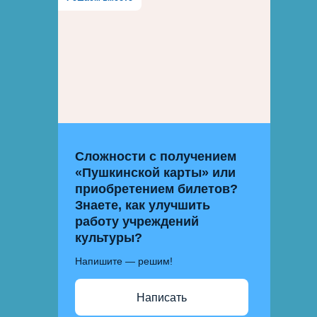
Сложности с получением
«Пушкинской карты» или
приобретением билетов?
Знаете, как улучшить
работу учреждений
культуры?
Напишите — решим!
Написать