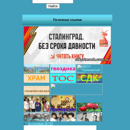
Полезные ссылки
Естгеофак ВГПИ