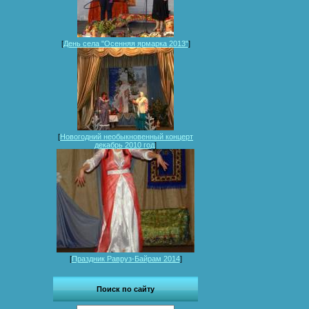
[
День села "Осенняя ярмарка 2013"
]
[
Новогодний необыкновенный концерт
декабрь 2010 год
]
[
Праздник Равруз-Байрам 2014
]
Поиск по сайту