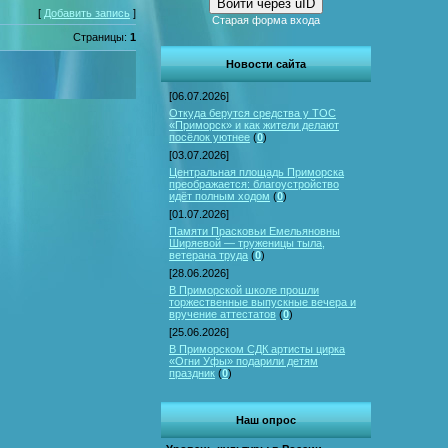
Войти через uID
[
Добавить запись
]
Старая форма входа
Страницы:
1
Новости сайта
[06.07.2026]
Откуда берутся средства у ТОС
«Приморск» и как жители делают
посёлок уютнее
(
0
)
[03.07.2026]
Центральная площадь Приморска
преображается: благоустройство
идёт полным ходом
(
0
)
[01.07.2026]
Памяти Прасковьи Емельяновны
Ширяевой — труженицы тыла,
ветерана труда
(
0
)
[28.06.2026]
В Приморской школе прошли
торжественные выпускные вечера и
вручение аттестатов
(
0
)
[25.06.2026]
В Приморском СДК артисты цирка
«Огни Уфы» подарили детям
праздник
(
0
)
Наш опрос