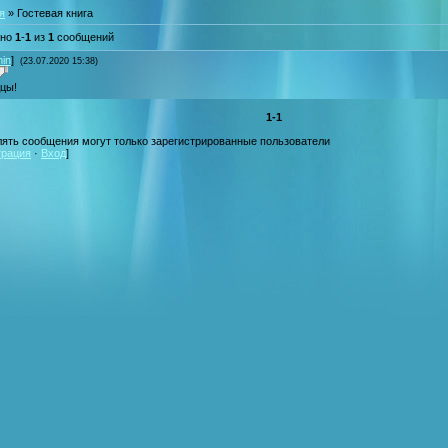
я
»
Гостевая книга
ано
1
-
1
из
1
сообщений
in
]
(23.07.2020 15:38)
цы!
1-1
ять сообщения могут только зарегистрированные пользователи
трация
·
Вход
]