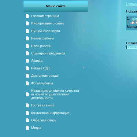
Главна
Меню сайта
Показ
Главная страница
1
.
[
adm
0
Информация о сайте
Молод
Пушкинская карта
Режим работы
Оставл
План работы
[
Регис
Сценарии праздников
Афиша
Работа СДК
Доступная среда
Фотоальбомы
Независимая оценка качества
условий осуществления
деятельности
Гостевая книга
Контактная информация
Обратная связь
Медиа