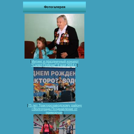
Фотогалерея
[
Митинг и праздничный концерт
"Салют,Победа!" 9 мая 2014 г.
]
[
75 лет Тракторозаводскому району
г.Волгограда.Поздравление от
приморчан
]