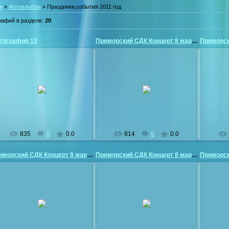
я
»
Фотоальбом
» Праздники,события 2011 год
рафий в разделе
:
20
тография 10
Приморский СДК Концерт 8 марта
26.03.2011
26.03.2011
vladimir50
vladimir50
835
0
0.0
814
0
0.0
Приморский СДК Концерт 8 марта
Приморский СДК Концерт 8 марта
26.03.2011
26.03.2011
vladimir50
vladimir50