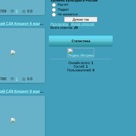
Уровень культуры в России
Растёт
Падает
709
0
0.0
Не меняется
Приморский СДК Концерт 8 марта
Результаты
|
Архив опросов
Всего ответов:
29
Статистика
26.03.2011
vladimir50
Онлайн всего:
1
Гостей:
1
Пользователей:
0
780
1
0.0
Приморский СДК Концерт 8 марта
26.03.2011
vladimir50