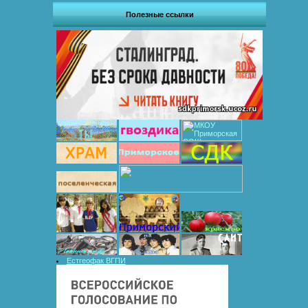
Полезные ссылки
Естгеофак ВГПИ