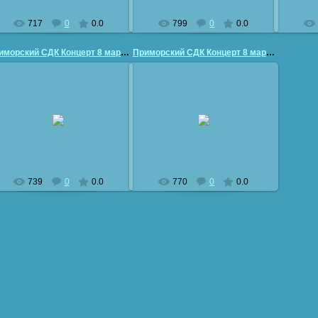
717
0
0.0
799
0
0.0
Приморский СДК Концерт 8 марта
Приморский СДК Концерт 8 марта
26.03.2011
26.03.2011
vladimir50
vladimir50
739
0
0.0
770
0
0.0