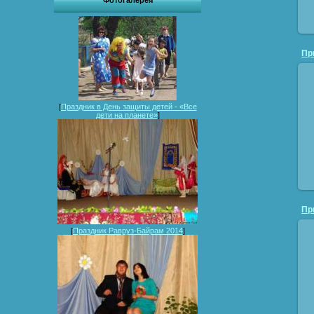
Фотогалерея
[
Праздник в День защиты детей - «Все
дети на планете»
]
[
Праздник Равруз-Байрам 2014
]