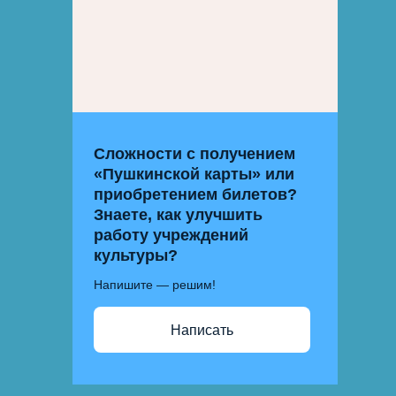
Сложности с получением
«Пушкинской карты» или
приобретением билетов?
Знаете, как улучшить
работу учреждений
культуры?
Напишите — решим!
Написать