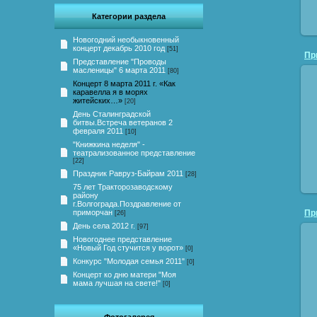
Категории раздела
Новогодний необыкновенный
концерт декабрь 2010 год
[51]
Представление "Проводы
масленицы" 6 марта 2011
[80]
Концерт 8 марта 2011 г. «Как
каравелла я в морях
житейских…»
[20]
День Сталинградской
битвы.Встреча ветеранов 2
февраля 2011
[10]
"Книжкина неделя" -
театрализованное представление
[22]
Праздник Равруз-Байрам 2011
[28]
75 лет Тракторозаводскому
району
г.Волгограда.Поздравление от
приморчан
[26]
День села 2012 г.
[97]
Новогоднее представление
«Новый Год стучится у ворот»
[0]
Конкурс "Молодая семья 2011"
[0]
Концерт ко дню матери "Моя
мама лучшая на свете!"
[0]