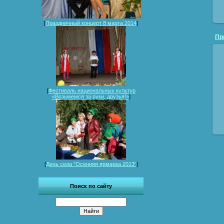
[
Праздничный концерт 8 марта 2014
]
[
Фестиваль национальных культур
«Возьмемся за руки, друзья!»
]
[
День села "Осенняя ярмарка 2013"
]
Поиск по сайту