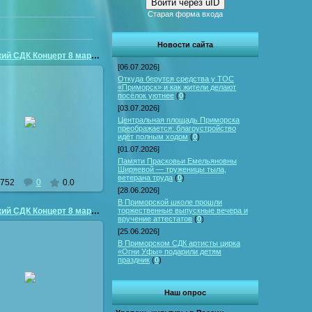
Войти через uID
Старая форма входа
Новости сайта
Приморский СДК Концерт 8 марта
[06.07.2026]
Откуда берутся средства у ТОС
«Приморск» и как жители делают
посёлок уютнее
(
0
)
[03.07.2026]
26.03.2011
Центральная площадь Приморска
преображается: благоустройство
vladimir50
идёт полным ходом
(
0
)
[01.07.2026]
Памяти Прасковьи Емельяновны
Ширяевой — труженицы тыла,
ветерана труда
(
0
)
752
0
0.0
[28.06.2026]
В Приморской школе прошли
торжественные выпускные вечера и
Приморский СДК Концерт 8 марта
вручение аттестатов
(
0
)
[25.06.2026]
В Приморском СДК артисты цирка
«Огни Уфы» подарили детям
праздник
(
0
)
26.03.2011
vladimir50
Наш опрос