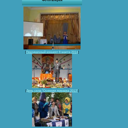
Фотогалерея
[
Праздничный концерт 8 марта 2014
]
[
День села "Осенняя ярмарка 2013"
]