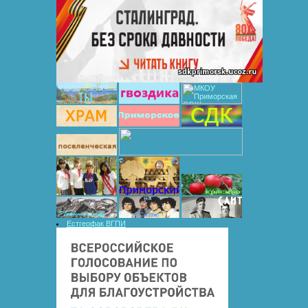
Естгеофак ВГПИ