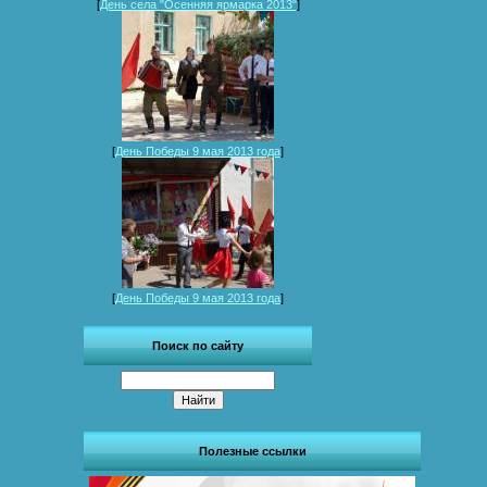
[
День села "Осенняя ярмарка 2013"
]
[
День Победы 9 мая 2013 года
]
[
День Победы 9 мая 2013 года
]
Поиск по сайту
Полезные ссылки