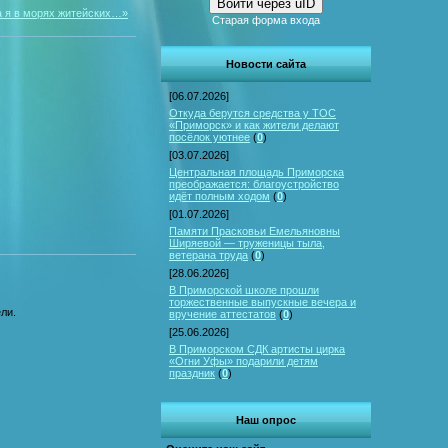
Войти через uID
ла я в морях житейских…»
Старая форма входа
Новости сайта
[06.07.2026]
Откуда берутся средства у ТОС
«Приморск» и как жители делают
посёлок уютнее
(
0
)
[03.07.2026]
Центральная площадь Приморска
преображается: благоустройство
идёт полным ходом
(
0
)
[01.07.2026]
Памяти Прасковьи Емельяновны
Ширяевой — труженицы тыла,
ветерана труда
(
0
)
[28.06.2026]
В Приморской школе прошли
торжественные выпускные вечера и
ли.
вручение аттестатов
(
0
)
[25.06.2026]
В Приморском СДК артисты цирка
«Огни Уфы» подарили детям
праздник
(
0
)
Наш опрос