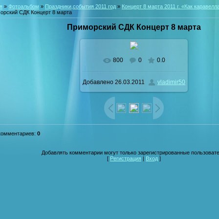
я
»
Фотоальбом
»
Праздники,события 2011 год
»
Концерт 8 марта 2011 г. «Как каравел
орский СДК Концерт 8 марта
Приморский СДК Концерт 8 марта
800
0
0.0
В реальном размере
700x465
Добавлено
26.03.2011
vladimir50
/ 62.4Kb
комментариев
:
0
Добавлять комментарии могут только зарегистрированные пользовате
[
Регистрация
|
Вход
]