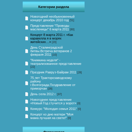
Категории раздела
Новогодний необыкновенный
концерт декабрь 2010 год
[51]
Представление "Проводы
масленицы" 6 марта 2011
[80]
Концерт 8 марта 2011 г. «Как
каравелла я в морях
житейских…»
[20]
День Сталинградской
битвы.Встреча ветеранов 2
февраля 2011
[10]
"Книжкина неделя" -
театрализованное представление
[22]
Праздник Равруз-Байрам 2011
[28]
75 лет Тракторозаводскому
району
г.Волгограда.Поздравление от
приморчан
[26]
День села 2012 г.
[97]
Новогоднее представление
«Новый Год стучится у ворот»
[0]
Конкурс "Молодая семья 2011"
[0]
Концерт ко дню матери "Моя
мама лучшая на свете!"
[0]