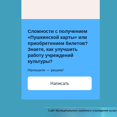
Сложности с получением
«Пушкинской карты» или
приобретением билетов?
Знаете, как улучшить
работу учреждений
культуры?
Напишите — решим!
Написать
Сайт Муниципального казённого учреждения культ