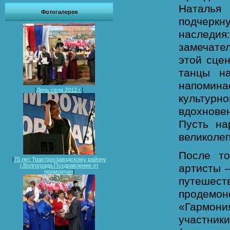
Наталья 
Фотогалерея
подчеркн
наследия
замечате
этой сце
танцы н
напомин
[
День села 2012 г.
]
культур
вдохнове
Пусть на
великоле
После т
[
75 лет Тракторозаводскому району
артисты 
г.Волгограда.Поздравление от
приморчан
]
путеше
продемон
«Гармон
участни