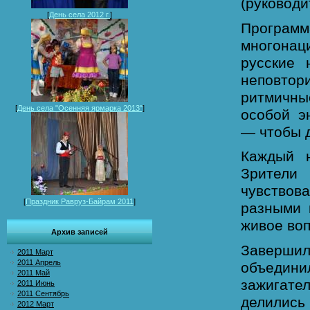
(руководи
[
День села 2012 г.
]
Програм
многонац
русские
неповтор
ритмичны
[
День села "Осенняя ярмарка 2013"
]
особой э
— чтобы д
Каждый 
Зрители 
чувствов
[
Праздник Равруз-Байрам 2011
]
разными 
живое во
Архив записей
Заверши
2011 Март
2011 Апрель
объединил
2011 Май
зажигат
2011 Июнь
2011 Сентябрь
делились
2012 Март