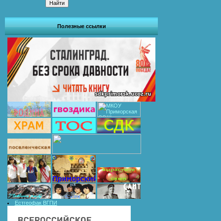
Полезные ссылки
Естгеофак ВГПИ