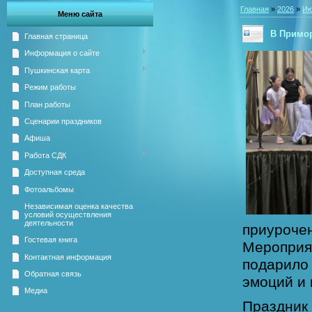
Главная
»
2026
»
Ию
Меню сайта
В Примор
Главная страница
Информация о сайте
Пушкинская карта
Режим работы
План работы
Сценарии праздников
Афиша
Работа СДК
Доступная среда
Фотоальбомы
Независимая оценка качества
условий осуществления
деятельности
приуроч
Гостевая книга
Меропри
Контактная информация
подарил
Обратная связь
эмоций и
Медиа
Праздни