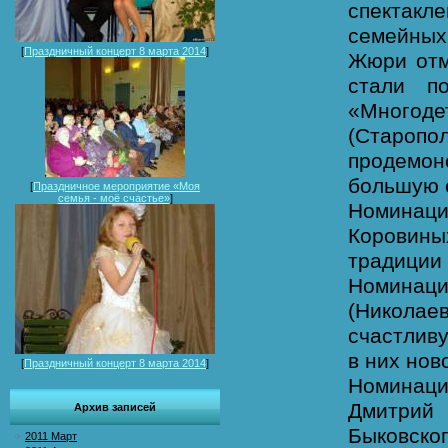
спектак
семейных
[
Праздничный концерт 8 марта 2014
]
Жюри отм
стали п
«Много
(Староп
продемон
большую 
[
Праздничное мероприятие «Моя
семья - моё счастье»
]
Номинац
Коровины
традиции 
Номинац
(Николае
счастлив
в них нов
[
Праздничный концерт 8 марта 2014
]
Номинац
Дмитрий
Архив записей
Быковско
2011 Март