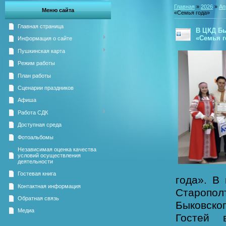
Главная
»
2026
»
Ап
Меню сайта
«Семья года»
Главная страница
В ЦКД Бы
«Семья г
Информация о сайте
Пушкинская карта
Режим работы
План работы
Сценарии праздников
Афиша
Работа СДК
Доступная среда
Фотоальбомы
Независимая оценка качества
условий осуществления
деятельности
Гостевая книга
года». В
Контактная информация
Старопо
Обратная связь
Быковског
Медиа
Гостей 