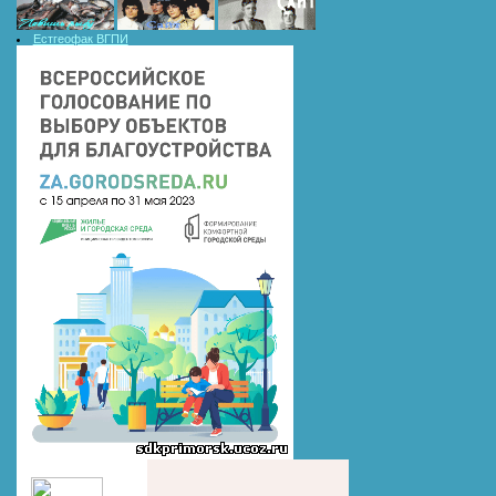
Естгеофак ВГПИ