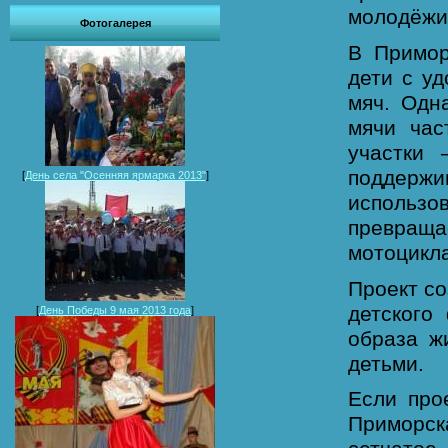
молодёжи
Фотогалерея
В Примор
дети с у
мяч. Одн
мячи час
участки 
поддержи
[
День села "Осенняя ярмарка 2013"
]
использо
превращ
мотоцикла
Проект со
детского
[
День Победы 9 мая 2013 года
]
образа ж
детьми.
Если про
Приморск