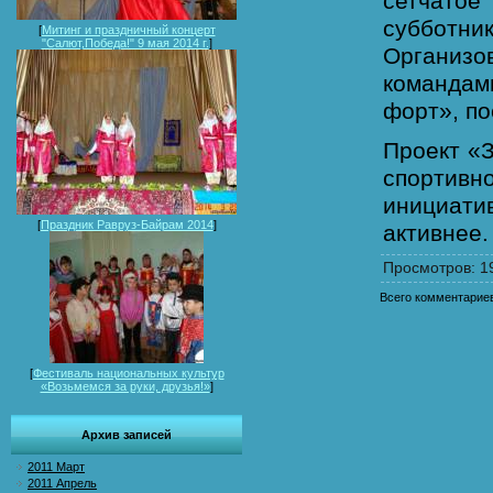
сетчато
субботни
[
Митинг и праздничный концерт
"Салют,Победа!" 9 мая 2014 г.
]
Организ
командам
форт», п
Проект «
спортивн
инициати
[
Праздник Равруз-Байрам 2014
]
активнее.
Просмотров
: 1
Всего комментарие
[
Фестиваль национальных культур
«Возьмемся за руки, друзья!»
]
Архив записей
2011 Март
2011 Апрель