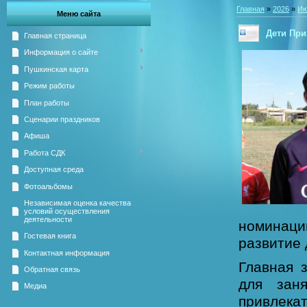
Главная
»
2026
»
Ию
Меню сайта
Дети При
Главная страница
Информация о сайте
Пушкинская карта
Режим работы
План работы
Сценарии праздников
Афиша
Работа СДК
Доступная среда
Фотоальбомы
Независимая оценка качества
условий осуществления
деятельности
номинац
Гостевая книга
развитие 
Контактная информация
Главная 
Обратная связь
для зан
Медиа
привлек