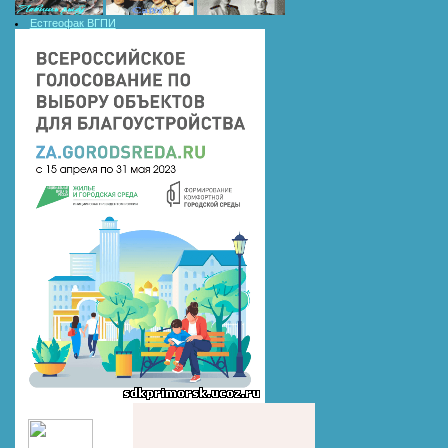
Естгеофак ВГПИ