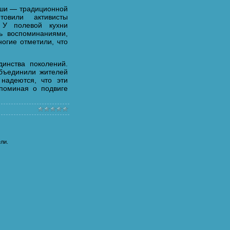
каши — традиционной
овили активисты
 У полевой кухни
ь воспоминаниями,
ногие отметили, что
инства поколений.
объединили жителей
надеются, что эти
апоминая о подвиге
ли.