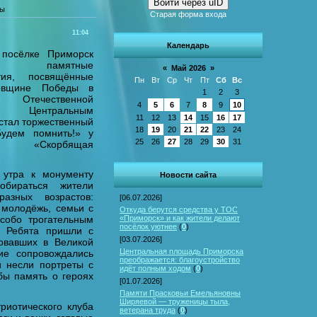
Войти через uID
ды
Старая форма входа
11:04
Календарь
посёлке Приморск
и памятные
«
Май 2026
»
тия, посвящённые
Пн
Вт
Ср
Чт
Пт
Сб
Вс
овщине Победы в
1
2
3
 Отечественной
4
5
6
7
8
9
10
 Центральным
11
12
13
14
15
16
17
стал торжественный
18
19
20
21
22
23
24
Будем помнить!» у
25
26
27
28
29
30
31
ика «Скорбящая
 утра к монументу
Новости сайта
обираться жители
разных возрастов:
[06.07.2026]
 молодёжь, семьи с
Откуда берутся средства у ТОС
«Приморск» и как жители делают
собо трогательным
посёлок уютнее
(
0
)
. Ребята пришли с
[03.07.2026]
овавших в Великой
Центральная площадь Приморска
ие сопровождались
преображается: благоустройство
и несли портреты с
идёт полным ходом
(
0
)
бы память о героях
[01.07.2026]
Памяти Прасковьи Емельяновны
Ширяевой — труженицы тыла,
риотического клуба
ветерана труда
(
0
)