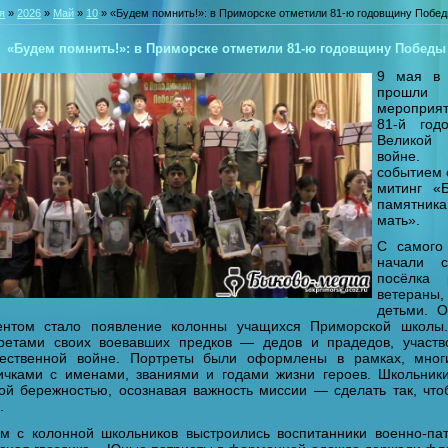
я
»
2026
»
Май
»
10
» «Будем помнить!»: в Приморске отметили 81‑ю годовщину Побе
«Будем помнить!»: в Приморске отметили 81‑ю годовщину Победы
9 мая в 
прошл
мероприя
81‑й год
Великой
войне.
событием 
митинг «
памятн
мать».
С самого
начали с
посёлка 
ветераны,
детьми. О
нтом стало появление колонны учащихся Приморской школы
ретами своих воевавших предков — дедов и прадедов, участв
ественной войне. Портреты были оформлены в рамках, мног
ичками с именами, званиями и годами жизни героев. Школьник
ой бережностью, осознавая важность миссии — сделать так, что
.
м с колонной школьников выстроились воспитанники военно‑пат