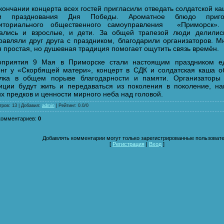
кончании концерта всех гостей пригласили отведать солдатской 
ти празднования Дня Победы. Ароматное блюдо пригот
риториального общественного самоуправления «Приморск».
ались и взрослые, и дети. За общей трапезой люди делилис
равляли друг друга с праздником, благодарили организаторов. М
я простая, но душевная традиция помогает ощутить связь времён.
приятия 9 Мая в Приморске стали настоящим праздником ед
нг у «Скорбящей матери», концерт в СДК и солдатская каша 
лка в общем порыве благодарности и памяти. Организаторы 
иции будут жить и передаваться из поколения в поколение, н
х предков и ценности мирного неба над головой.
тров
: 13 |
Добавил
:
admin
|
Рейтинг
:
0.0
/
0
комментариев
:
0
Добавлять комментарии могут только зарегистрированные пользовате
[
Регистрация
|
Вход
]