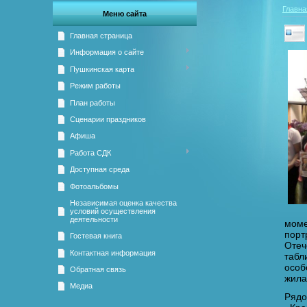
Главна
Меню сайта
Главная страница
Информация о сайте
Пушкинская карта
Режим работы
План работы
Сценарии праздников
Афиша
Работа СДК
Доступная среда
Фотоальбомы
Независимая оценка качества
условий осуществления
деятельности
моме
порт
Гостевая книга
Отеч
Контактная информация
табл
особ
Обратная связь
жила
Медиа
Рядо