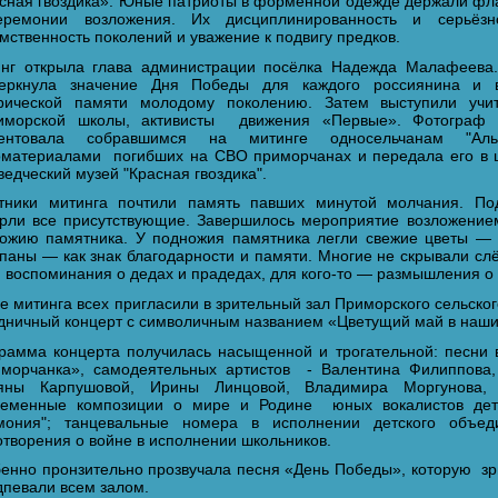
сная гвоздика». Юные патриоты в форменной одежде держали флаг
еремонии возложения. Их дисциплинированность и серьёзно
мственность поколений и уважение к подвигу предков.
нг открыла глава администрации посёлка Надежда Малафеева.
черкнула значение Дня Победы для каждого россиянина и в
орической памяти молодому поколению. Затем выступили уч
морской школы, активисты движения «Первые». Фотограф 
зентовала собравшимся на митинге односельчанам "Ал
материалами погибших на СВО приморчанах и передала его в 
ведческий музей "Красная гвоздика".
тники митинга почтили память павших минутой молчания. По
рли все присутствующие. Завершилось мероприятие возложением
ожию памятника. У подножия памятника легли свежие цветы — 
паны — как знак благодарности и памяти. Многие не скрывали слё
 воспоминания о дедах и прадедах, для кого‑то — размышления о
е митинга всех пригласили в зрительный зал Приморского сельско
дничный концерт с символичным названием «Цветущий май в наши
рамма концерта получилась насыщенной и трогательной: песни
морчанка», самодеятельных артистов - Валентина Филиппова,
ьяны Карпушовой, Ирины Линцовой, Владимира Моргунова, 
еменные композиции о мире и Родине юных вокалистов дет
мония"; танцевальные номера в исполнении детского объеди
отворения о войне в исполнении школьников.
енно пронзительно прозвучала песня «День Победы», которую зр
дпевали всем залом.