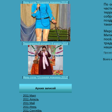
[
День села "Осенняя ярмарка 2013"
]
По о
час
тер
собр
позд
така
Меро
Мити
посё
трад
[
Праздничный концерт 8 марта 2014
]
наши
Просмо
Всего 
[
День села "Осенняя ярмарка 2013"
]
Архив записей
2011 Март
2011 Апрель
2011 Май
2011 Июнь
2011 Сентябрь