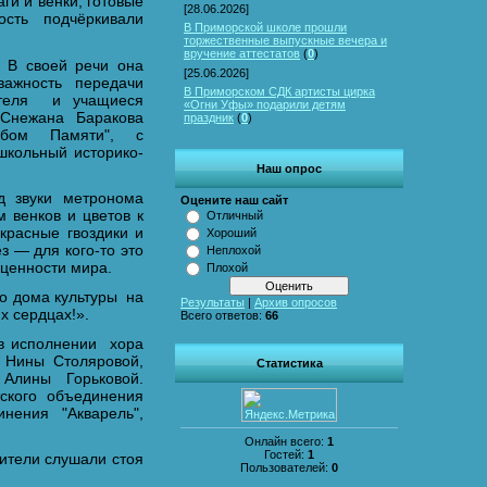
и и венки, готовые
[28.06.2026]
сть подчёркивали
В Приморской школе прошли
торжественные выпускные вечера и
вручение аттестатов
(
0
)
 В своей речи она
[25.06.2026]
ажность передачи
В Приморском СДК артисты цирка
ителя и учащиеся
«Огни Уфы» подарили детям
Снежана Баракова
праздник
(
0
)
ьбом Памяти", с
школьный историко-
Наш опрос
д звуки метронома
Оцените наш сайт
 венков и цветов к
Отличный
красные гвоздики и
Хороший
з — для кого‑то это
Неплохой
 ценности мира.
Плохой
го дома культуры на
Результаты
|
Архив опросов
х сердцах!».
Всего ответов:
66
 в исполнении хора
 Нины Столяровой,
Статистика
Алины Горьковой.
ского объединения
нения "Акварель",
Онлайн всего:
1
Гостей:
1
ители слушали стоя
Пользователей:
0