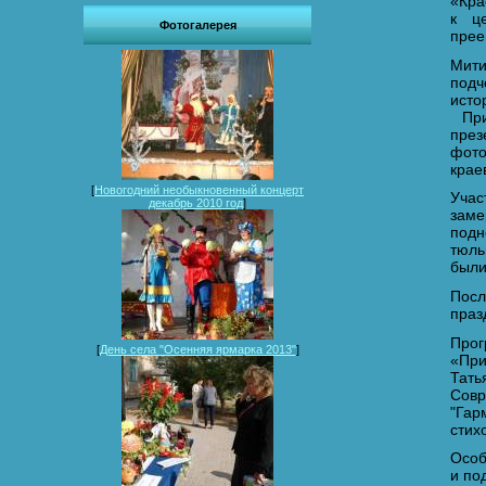
«Кра
к ц
Фотогалерея
прее
Мити
под
ист
При
пре
фото
крае
[
Новогодний необыкновенный концерт
Учас
декабрь 2010 год
]
заме
подн
тюль
были
Посл
праз
Прог
[
День села "Осенняя ярмарка 2013"
]
«При
Тат
Совр
"Гар
стих
Особ
и по