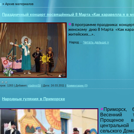
я
»
Архив материалов
Праздничный концерт посвящённый 8 Марта «Как каравелла я в 
В программе праздника: концер
женскому
дню 8 Марта «Как кара
житейских…».
Народ
...
Читать дальше »
тров:
1263
|
Добавил:
vladimir50
|
Дата:
24.03.2011
|
Комментарии (0)
Народные гуляния в Приморске
Приморск, 
Весенний т
Прощеное во
центральной
сельского Дом