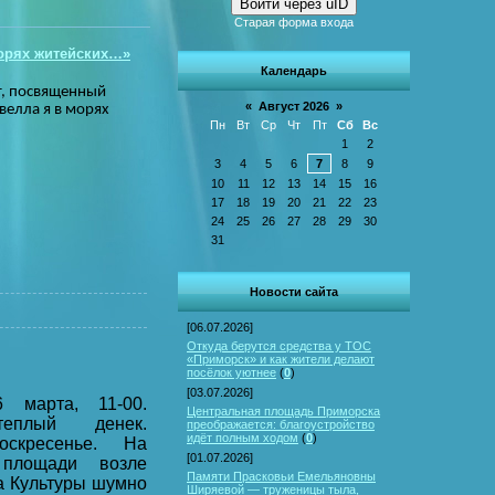
Войти через uID
Старая форма входа
морях житейских…»
Календарь
т, посвященный
«
Август 2026
»
велла я в морях
Пн
Вт
Ср
Чт
Пт
Сб
Вс
1
2
3
4
5
6
7
8
9
10
11
12
13
14
15
16
17
18
19
20
21
22
23
24
25
26
27
28
29
30
31
Новости сайта
[06.07.2026]
Откуда берутся средства у ТОС
«Приморск» и как жители делают
посёлок уютнее
(
0
)
[03.07.2026]
6 марта, 11-00.
Центральная площадь Приморска
еплый денек.
преображается: благоустройство
идёт полным ходом
(
0
)
скресенье. На
[01.07.2026]
 площади возле
Памяти Прасковьи Емельяновны
а Культуры шумно
Ширяевой — труженицы тыла,