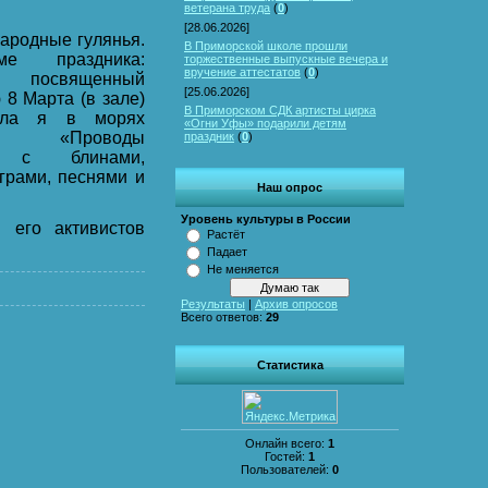
ветерана труда
(
0
)
[28.06.2026]
ародные гулянья.
В Приморской школе прошли
е праздника:
торжественные выпускные вечера и
вручение аттестатов
(
0
)
посвященный
[25.06.2026]
8 Марта (в зале)
В Приморском СДК артисты цирка
лла я в морях
«Огни Уфы» подарили детям
…», «Проводы
праздник
(
0
)
» с блинами,
грами, песнями и
Наш опрос
Уровень культуры в России
его активистов
Растёт
Падает
Не меняется
Результаты
|
Архив опросов
Всего ответов:
29
Статистика
Онлайн всего:
1
Гостей:
1
Пользователей:
0