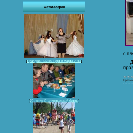
Фотогалерея
с пл
[
Праздничный концерт 8 марта 2014
]
Для
пра
Просмо
[
70-летие Сталинградской битвы
]