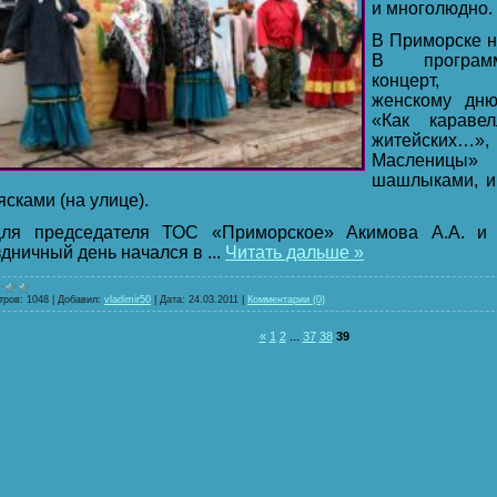
и многолюдно.
В Приморске н
В программ
концерт, 
женскому дню 
«Как караве
житейских
Масленицы
шашлыками, и
ясками (на улице).
 председателя ТОС «Приморское» Акимова А.А. и 
здничный день начался в
...
Читать дальше »
тров:
1048
|
Добавил:
vladimir50
|
Дата:
24.03.2011
|
Комментарии (0)
«
1
2
...
37
38
39