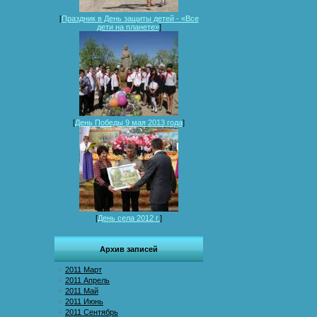
[
Праздник в День защиты детей - «Все
дети на планете»
]
[
День Победы 9 мая 2013 года
]
[
День села 2012 г.
]
Архив записей
2011 Март
2011 Апрель
2011 Май
2011 Июнь
2011 Сентябрь